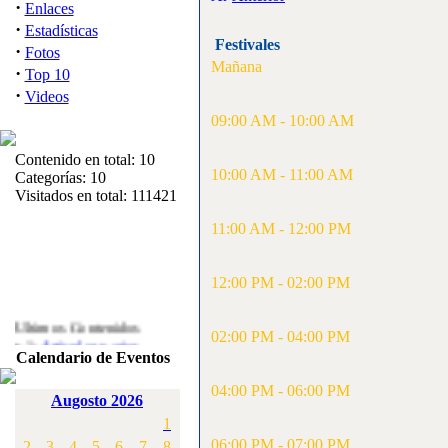
·
Enlaces
·
Estadísticas
Festivales
·
Fotos
Mañana
·
Top 10
·
Videos
09:00 AM - 10:00 AM
Contenido en total: 10
10:00 AM - 11:00 AM
Categorías: 10
Visitados en total: 111421
11:00 AM - 12:00 PM
12:00 PM - 02:00 PM
Ultimos Contenidos
02:00 PM - 04:00 PM
·
1:
Articulos varios
Calendario de Eventos
[Visitas: 5716]
04:00 PM - 06:00 PM
·
2:
Campeonato de
Augosto 2026
España F3A 2008
1
[Visitas: 4139]
06:00 PM - 07:00 PM
2
3
4
5
6
7
8