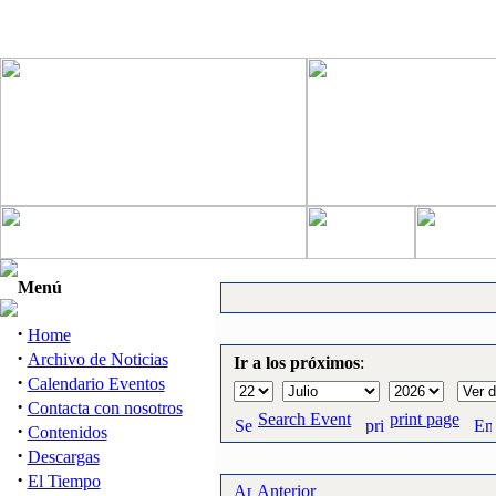
Menú
·
Home
·
Archivo de Noticias
Ir a los próximos
:
·
Calendario Eventos
·
Contacta con nosotros
Search Event
print page
·
Contenidos
·
Descargas
·
El Tiempo
Anterior