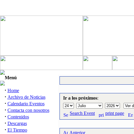
Menú
·
Home
·
Archivo de Noticias
Ir a los próximos
:
·
Calendario Eventos
·
Contacta con nosotros
Search Event
print page
·
Contenidos
·
Descargas
·
El Tiempo
Anterior