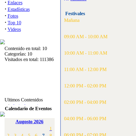
·
Enlaces
·
Estadísticas
Festivales
·
Fotos
Mañana
·
Top 10
·
Videos
09:00 AM - 10:00 AM
Contenido en total: 10
10:00 AM - 11:00 AM
Categorías: 10
Visitados en total: 111386
11:00 AM - 12:00 PM
12:00 PM - 02:00 PM
Ultimos Contenidos
02:00 PM - 04:00 PM
·
1:
Articulos varios
Calendario de Eventos
[Visitas: 5713]
04:00 PM - 06:00 PM
Augosto 2026
·
2:
Campeonato de
1
España F3A 2008
[Visitas: 4136]
06:00 PM - 07:00 PM
2
3
4
5
6
7
8