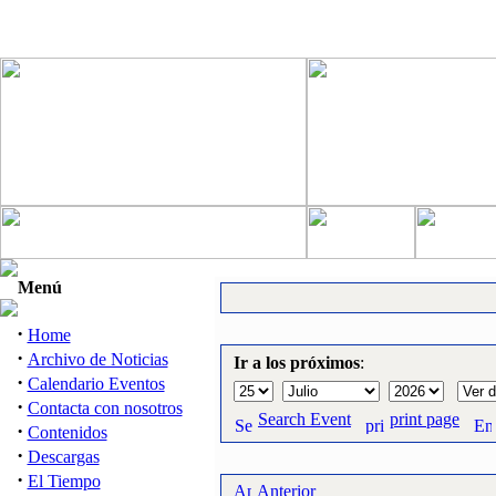
Menú
·
Home
·
Archivo de Noticias
Ir a los próximos
:
·
Calendario Eventos
·
Contacta con nosotros
Search Event
print page
·
Contenidos
·
Descargas
·
El Tiempo
Anterior