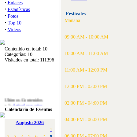
·
Enlaces
·
Estadísticas
Festivales
·
Fotos
Mañana
·
Top 10
·
Videos
09:00 AM - 10:00 AM
Contenido en total: 10
10:00 AM - 11:00 AM
Categorías: 10
Visitados en total: 111396
11:00 AM - 12:00 PM
12:00 PM - 02:00 PM
Ultimos Contenidos
02:00 PM - 04:00 PM
·
1:
Articulos varios
Calendario de Eventos
[Visitas: 5714]
04:00 PM - 06:00 PM
·
2:
Campeonato de
Augosto 2026
España F3A 2008
1
[Visitas: 4136]
06:00 PM - 07:00 PM
2
3
4
5
6
7
8