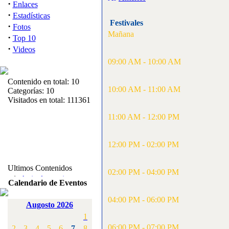
·
Enlaces
·
Estadísticas
Festivales
·
Fotos
Mañana
·
Top 10
·
Videos
09:00 AM - 10:00 AM
Contenido en total: 10
10:00 AM - 11:00 AM
Categorías: 10
Visitados en total: 111361
11:00 AM - 12:00 PM
12:00 PM - 02:00 PM
Ultimos Contenidos
02:00 PM - 04:00 PM
·
1:
Articulos varios
Calendario de Eventos
[Visitas: 5711]
04:00 PM - 06:00 PM
Augosto 2026
·
2:
Campeonato de
1
España F3A 2008
[Visitas: 4134]
06:00 PM - 07:00 PM
2
3
4
5
6
7
8