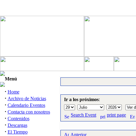
Menú
·
Home
·
Archivo de Noticias
Ir a los próximos
:
·
Calendario Eventos
·
Contacta con nosotros
Search Event
print page
·
Contenidos
·
Descargas
·
El Tiempo
Anterior