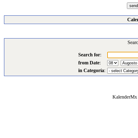
Cale
Searc
Search for
:
from Date
:
in Categoría
:
KalenderMx 