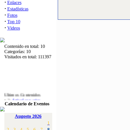
·
Enlaces
·
Estadísticas
·
Fotos
·
Top 10
·
Videos
Contenido en total: 10
Categorías: 10
Visitados en total: 111397
Ultimos Contenidos
·
1:
Articulos varios
Calendario de Eventos
[Visitas: 5714]
·
2:
Campeonato de
Augosto 2026
España F3A 2008
1
[Visitas: 4136]
2
3
4
5
6
7
8