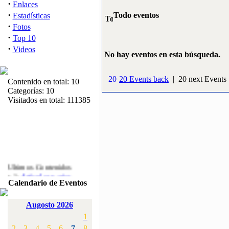
·
Enlaces
·
Todo eventos
Estadísticas
·
Fotos
·
Top 10
·
Videos
No hay eventos en esta búsqueda.
20 Events back
| 20 next Events
Contenido en total: 10
Categorías: 10
Visitados en total: 111385
Ultimos Contenidos
·
1:
Articulos varios
Calendario de Eventos
[Visitas: 5713]
·
2:
Campeonato de
Augosto 2026
España F3A 2008
1
[Visitas: 4136]
2
3
4
5
6
7
8