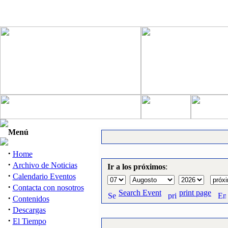
Menú
·
Home
·
Archivo de Noticias
Ir a los próximos
:
·
Calendario Eventos
·
Contacta con nosotros
Search Event
print page
·
Contenidos
·
Descargas
·
El Tiempo