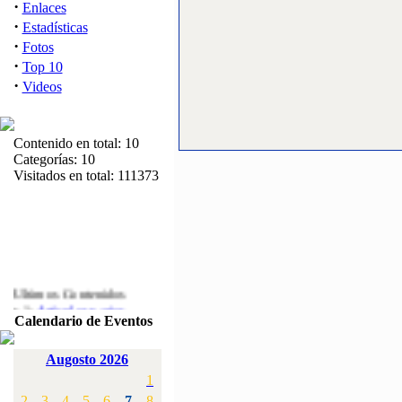
·
Enlaces
·
Estadísticas
·
Fotos
·
Top 10
·
Videos
Contenido en total: 10
Categorías: 10
Visitados en total: 111373
Ultimos Contenidos
·
1:
Articulos varios
Calendario de Eventos
[Visitas: 5712]
·
2:
Campeonato de
Augosto 2026
España F3A 2008
1
[Visitas: 4135]
2
3
4
5
6
7
8