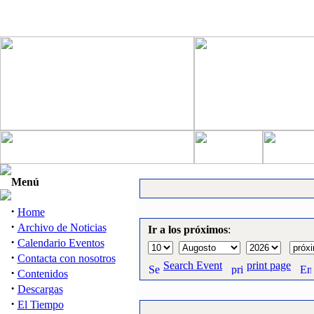
Menú
·
Home
·
Archivo de Noticias
Ir a los próximos
:
·
Calendario Eventos
·
Contacta con nosotros
Search Event
print page
·
Contenidos
·
Descargas
·
El Tiempo