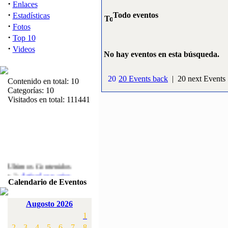
·
Enlaces
·
Todo eventos
Estadísticas
·
Fotos
·
Top 10
·
Videos
No hay eventos en esta búsqueda.
20 Events back
| 20 next Events
Contenido en total: 10
Categorías: 10
Visitados en total: 111441
Ultimos Contenidos
·
1:
Articulos varios
Calendario de Eventos
[Visitas: 5717]
·
2:
Campeonato de
Augosto 2026
España F3A 2008
1
[Visitas: 4142]
2
3
4
5
6
7
8