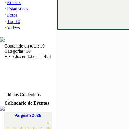
·
Enlaces
·
Estadísticas
·
Fotos
·
Top 10
·
Videos
Contenido en total: 10
Categorías: 10
Visitados en total: 111424
Ultimos Contenidos
·
1:
Articulos varios
Calendario de Eventos
[Visitas: 5716]
Augosto 2026
·
2:
Campeonato de
1
España F3A 2008
[Visitas: 4139]
2
3
4
5
6
7
8