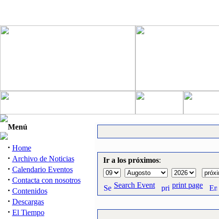
Menú
·
Home
·
Archivo de Noticias
Ir a los próximos
:
·
Calendario Eventos
·
Contacta con nosotros
Search Event
print page
·
Contenidos
·
Descargas
·
El Tiempo