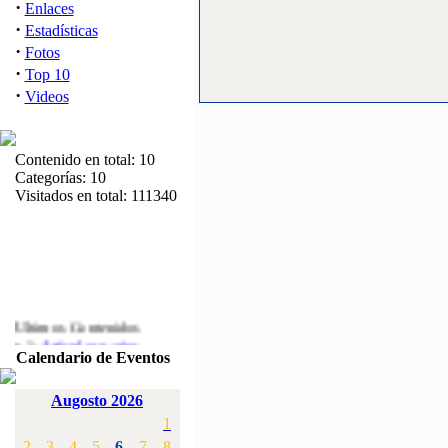
·
Enlaces
·
Estadísticas
·
Fotos
·
Top 10
·
Videos
Contenido en total: 10
Categorías: 10
Visitados en total: 111340
Ultimos Contenidos
·
1:
Articulos varios
Calendario de Eventos
[Visitas: 5710]
·
2:
Campeonato de
Augosto 2026
España F3A 2008
1
[Visitas: 4133]
2
3
4
5
6
7
8