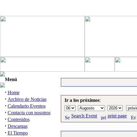
Menú
·
Home
·
Archivo de Noticias
Ir a los próximos
:
·
Calendario Eventos
·
Contacta con nosotros
Search Event
print page
·
Contenidos
·
Descargas
·
El Tiempo