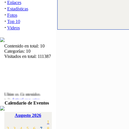
·
Enlaces
·
Estadísticas
·
Fotos
·
Top 10
·
Videos
Contenido en total: 10
Categorías: 10
Visitados en total: 111387
Ultimos Contenidos
·
1:
Articulos varios
Calendario de Eventos
[Visitas: 5713]
·
2:
Campeonato de
Augosto 2026
España F3A 2008
1
[Visitas: 4136]
2
3
4
5
6
7
8