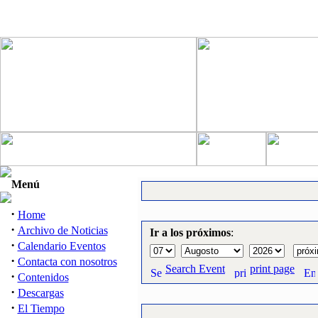
Menú
·
Home
·
Archivo de Noticias
Ir a los próximos
:
·
Calendario Eventos
·
Contacta con nosotros
Search Event
print page
·
Contenidos
·
Descargas
·
El Tiempo