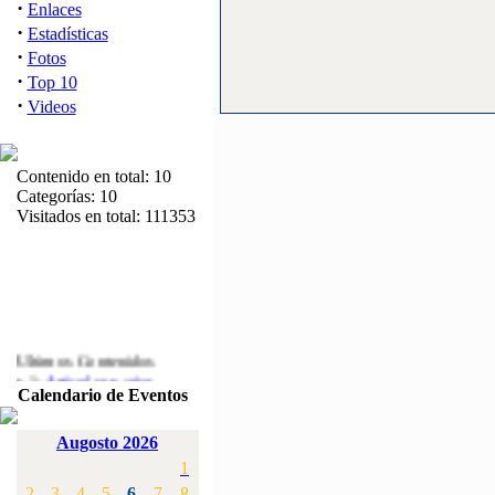
·
Enlaces
·
Estadísticas
·
Fotos
·
Top 10
·
Videos
Contenido en total: 10
Categorías: 10
Visitados en total: 111353
Ultimos Contenidos
·
1:
Articulos varios
Calendario de Eventos
[Visitas: 5711]
·
2:
Campeonato de
Augosto 2026
España F3A 2008
1
[Visitas: 4133]
2
3
4
5
6
7
8