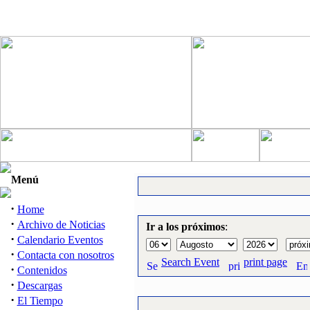
Menú
·
Home
·
Archivo de Noticias
Ir a los próximos
:
·
Calendario Eventos
·
Contacta con nosotros
Search Event
print page
·
Contenidos
·
Descargas
·
El Tiempo