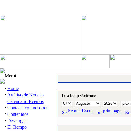
Menú
·
Home
·
Archivo de Noticias
Ir a los próximos
:
·
Calendario Eventos
·
Contacta con nosotros
Search Event
print page
·
Contenidos
·
Descargas
·
El Tiempo