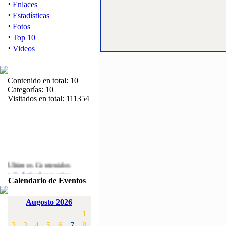
·
Enlaces
·
Estadísticas
·
Fotos
·
Top 10
·
Videos
Contenido en total: 10
Categorías: 10
Visitados en total: 111354
Ultimos Contenidos
·
1:
Articulos varios
Calendario de Eventos
[Visitas: 5711]
·
2:
Campeonato de
Augosto 2026
España F3A 2008
1
[Visitas: 4133]
2
3
4
5
6
7
8