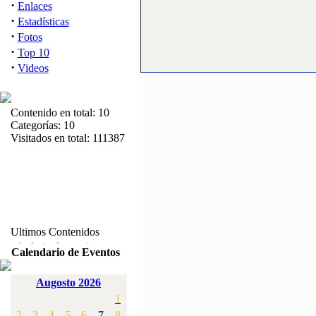
·
Enlaces
·
Estadísticas
·
Fotos
·
Top 10
·
Videos
Contenido en total: 10
Categorías: 10
Visitados en total: 111387
Ultimos Contenidos
·
1:
Articulos varios
Calendario de Eventos
[Visitas: 5713]
Augosto 2026
·
2:
Campeonato de
1
España F3A 2008
[Visitas: 4136]
2
3
4
5
6
7
8