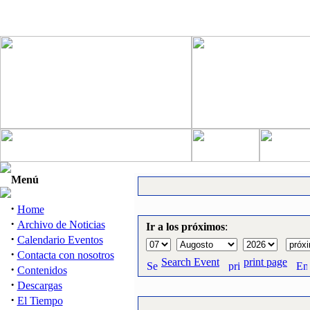
Menú
·
Home
·
Archivo de Noticias
Ir a los próximos
:
·
Calendario Eventos
·
Contacta con nosotros
Search Event
print page
·
Contenidos
·
Descargas
·
El Tiempo