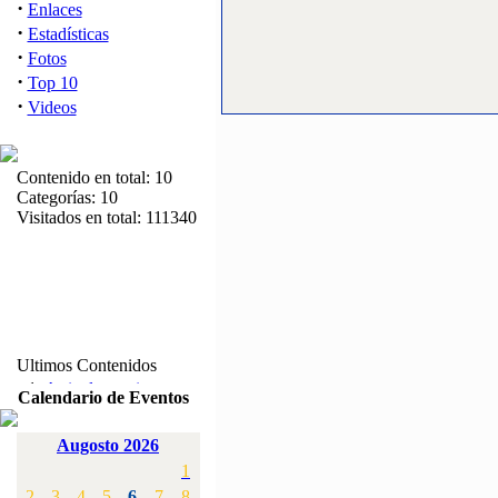
·
Enlaces
·
Estadísticas
·
Fotos
·
Top 10
·
Videos
Contenido en total: 10
Categorías: 10
Visitados en total: 111340
Ultimos Contenidos
·
1:
Articulos varios
Calendario de Eventos
[Visitas: 5710]
Augosto 2026
·
2:
Campeonato de
1
España F3A 2008
[Visitas: 4133]
2
3
4
5
6
7
8