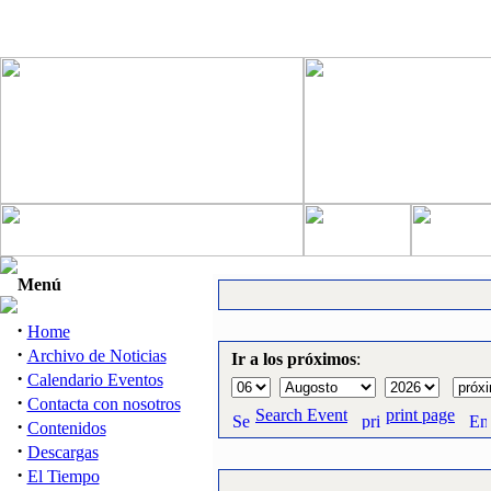
Menú
·
Home
·
Archivo de Noticias
Ir a los próximos
:
·
Calendario Eventos
·
Contacta con nosotros
Search Event
print page
·
Contenidos
·
Descargas
·
El Tiempo