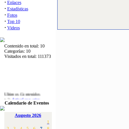
·
Enlaces
·
Estadísticas
·
Fotos
·
Top 10
·
Videos
Contenido en total: 10
Categorías: 10
Visitados en total: 111373
Ultimos Contenidos
·
1:
Articulos varios
Calendario de Eventos
[Visitas: 5712]
·
2:
Campeonato de
Augosto 2026
España F3A 2008
1
[Visitas: 4135]
2
3
4
5
6
7
8