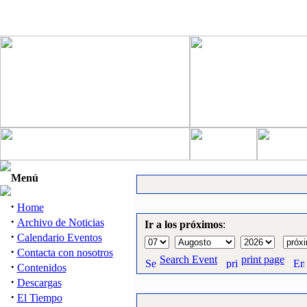
Menú
·
Home
·
Archivo de Noticias
Ir a los próximos
:
·
Calendario Eventos
·
Contacta con nosotros
Search Event
print page
·
Contenidos
·
Descargas
·
El Tiempo