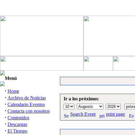
Menú
·
Home
·
Archivo de Noticias
Ir a los próximos
:
·
Calendario Eventos
·
Contacta con nosotros
Search Event
print page
·
Contenidos
·
Descargas
·
El Tiempo