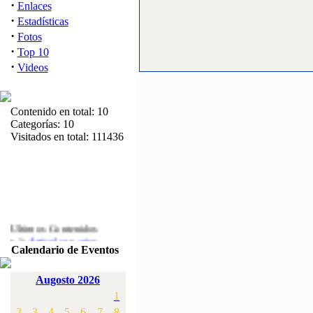
·
Enlaces
·
Estadísticas
·
Fotos
·
Top 10
·
Videos
Contenido en total: 10
Categorías: 10
Visitados en total: 111436
Ultimos Contenidos
·
1:
Articulos varios
Calendario de Eventos
[Visitas: 5717]
·
2:
Campeonato de
Augosto 2026
España F3A 2008
1
[Visitas: 4141]
2
3
4
5
6
7
8