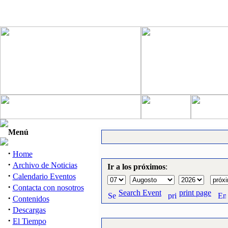
Menú
·
Home
·
Archivo de Noticias
Ir a los próximos
:
·
Calendario Eventos
·
Contacta con nosotros
Search Event
print page
·
Contenidos
·
Descargas
·
El Tiempo