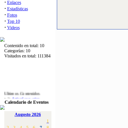
·
Enlaces
·
Estadísticas
·
Fotos
·
Top 10
·
Videos
Contenido en total: 10
Categorías: 10
Visitados en total: 111384
Ultimos Contenidos
·
1:
Articulos varios
Calendario de Eventos
[Visitas: 5713]
·
2:
Campeonato de
Augosto 2026
España F3A 2008
1
[Visitas: 4136]
2
3
4
5
6
7
8