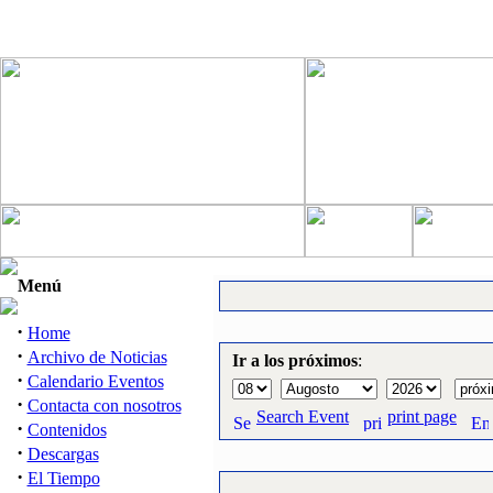
Menú
·
Home
·
Archivo de Noticias
Ir a los próximos
:
·
Calendario Eventos
·
Contacta con nosotros
Search Event
print page
·
Contenidos
·
Descargas
·
El Tiempo