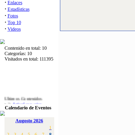
·
Enlaces
·
Estadísticas
·
Fotos
·
Top 10
·
Videos
Contenido en total: 10
Categorías: 10
Visitados en total: 111395
Ultimos Contenidos
·
1:
Articulos varios
Calendario de Eventos
[Visitas: 5713]
·
2:
Campeonato de
Augosto 2026
España F3A 2008
1
[Visitas: 4136]
2
3
4
5
6
7
8