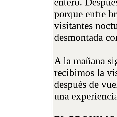
entero. Después
·
5:
Campeonato Gallego
porque entre b
F3A 2009
[Visitas: 11770]
visitantes noct
·
6:
CAMPEONATO
GALLEGO DE
desmontada con 
HELICOPTEROS
[Visitas: 10954]
·
7:
Actividades y
Eventos realizados
A la mañana sig
[Visitas: 10863]
recibimos la vi
·
8:
Articulos varios
[Visitas: 5717]
después de vue
·
9:
Competiciones
oficiales organizadas
una experiencia
[Visitas: 4256]
·
10:
Campeonato de
España F3A 2008
[Visitas: 4142]