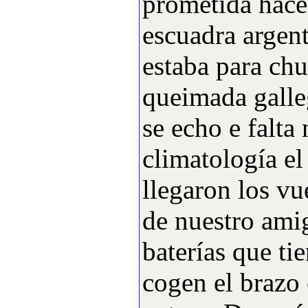
prometida hace
·
9:
Instalaciones del Club
[Visitas: 13396]
escuadra argen
·
10:
Historia del Club
estaba para chu
Aeromodelismo Los
Diablos
queimada galle
[Visitas: 12636]
se echo e falta
Lo más visitado
·
1:
open F3A 2007
climatología e
[Visitas: 20453]
·
llegaron los v
2:
Open F3A 2006
[Visitas: 17253]
de nuestro amig
·
3:
Instalaciones del Club
[Visitas: 13396]
baterías que ti
·
4:
Historia del Club
cogen el brazo e
Aeromodelismo Los
Diablos
[Visitas: 12636]