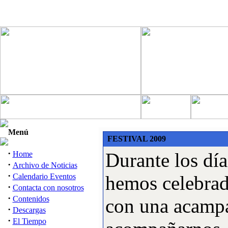
Menú
FESTIVAL 2009
·
Durante los dí
Home
·
Archivo de Noticias
·
Calendario Eventos
hemos celebrado
·
Contacta con nosotros
·
Contenidos
con una acampa
·
Descargas
·
El Tiempo