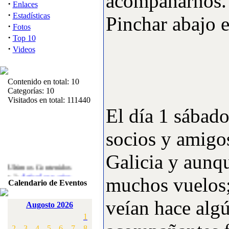
acompañarnos.
·
Enlaces
·
Estadísticas
Pinchar abajo 
·
Fotos
·
Top 10
·
Videos
Contenido en total: 10
Categorías: 10
Visitados en total: 111440
El día 1 sábad
socios y amigo
Galicia y aunq
Ultimos Contenidos
·
1:
Articulos varios
muchos vuelos;
Calendario de Eventos
[Visitas: 5717]
veían hace algú
·
2:
Campeonato de
Augosto 2026
España F3A 2008
1
[Visitas: 4142]
2
3
4
5
6
7
8