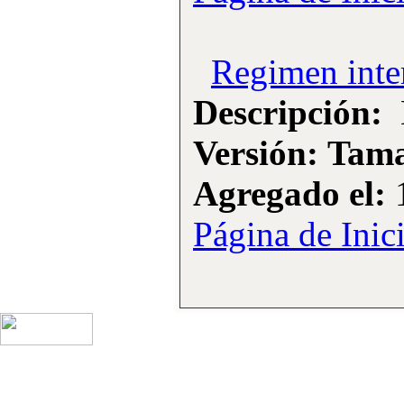
·
5:
Campeonato Gallego
F3A 2009
[Visitas: 11759]
Regimen inte
·
6:
CAMPEONATO
Descripción:
N
GALLEGO DE
HELICOPTEROS
[Visitas: 10942]
Versión:
Tama
·
7:
Actividades y
Agregado el:
1
Eventos realizados
[Visitas: 10856]
Página de Inic
·
8:
Articulos varios
[Visitas: 5710]
·
9:
Competiciones
oficiales organizadas
[Visitas: 4245]
·
10:
Campeonato de
España F3A 2008
[Visitas: 4133]