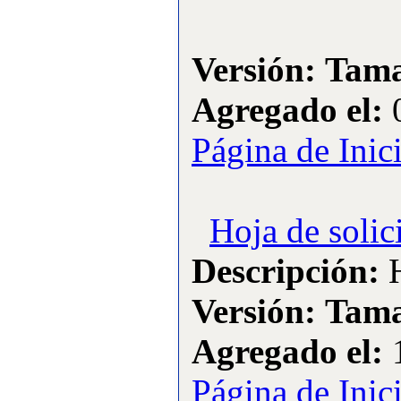
·
9:
Instalaciones del Club
[Visitas: 13388]
Versión:
Tama
·
10:
Historia del Club
Aeromodelismo Los
Agregado el:
0
Diablos
[Visitas: 12628]
Página de Inic
Lo más visitado
·
1:
open F3A 2007
[Visitas: 20434]
Hoja de solic
·
2:
Open F3A 2006
[Visitas: 17245]
Descripción:
H
·
3:
Instalaciones del Club
Versión:
Tama
[Visitas: 13388]
·
4:
Historia del Club
Agregado el:
1
Aeromodelismo Los
Diablos
Página de Inic
[Visitas: 12628]