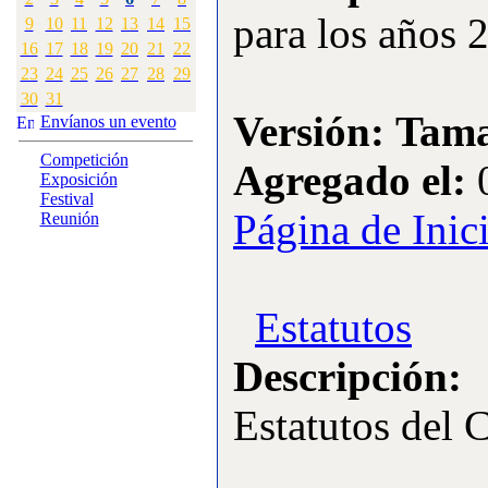
para los años
9
10
11
12
13
14
15
·
3:
Competiciones
oficiales organizadas
16
17
18
19
20
21
22
[Visitas: 4245]
23
24
25
26
27
28
29
30
31
·
4:
Campeonato Gallego
Versión:
Tama
Envíanos un evento
F3A 2009
[Visitas: 11759]
Competición
Agregado el:
0
Exposición
·
5:
CAMPEONATO
Festival
GALLEGO DE
Página de Inic
Reunión
HELICOPTEROS
[Visitas: 10942]
·
6:
open F3A 2007
Estatutos
[Visitas: 20434]
·
7:
Open F3A 2006
Descripción:
[Visitas: 17245]
Estatutos del
·
8:
Actividades y
Eventos realizados
[Visitas: 10856]